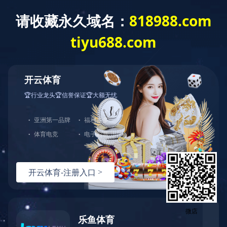
首页
企业概况
组织构架
荣誉资质
发展历程
微店